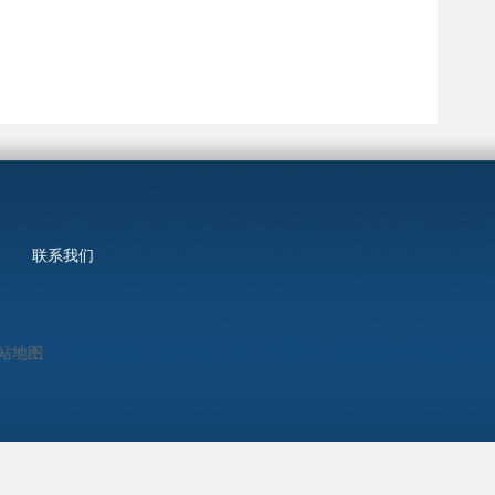
联系我们
站地图