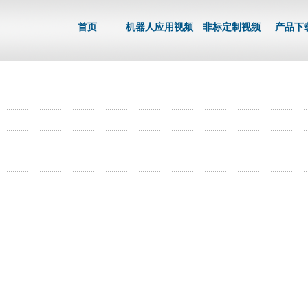
首页
机器人应用视频
非标定制视频
产品下